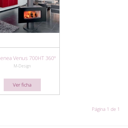
enea Venus 700HT 360º
M-Design
Ver ficha
Página 1 de 1