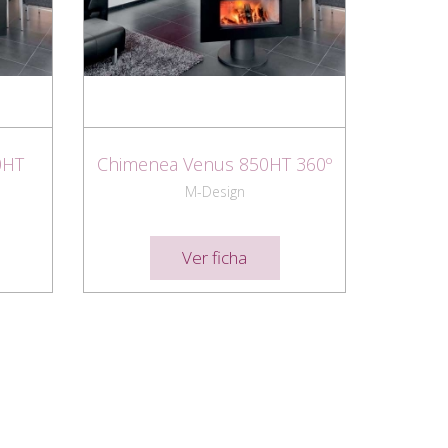
0HT
Chimenea Venus 850HT 360º
M-Design
Ver ficha