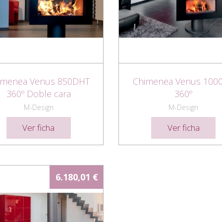
imenea Venus 850DHT
Chimenea Venus 100
360º Doble cara
360º
M-Design
M-Design
Ver ficha
Ver ficha
6.180,01 €