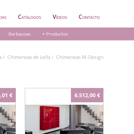
C
V
C
CIAS
ATÁLOGOS
ÍDEOS
ONTACTO
Barbacoas
+ Productos
a
Chimeneas de Leña
Chimeneas M-Design
,01 €
6.512,00 €