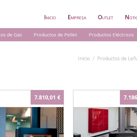
I
E
O
N
NICIO
MPRESA
UTLET
OTI
tos de Gas
Productos de Pellet
Productos Eléctricos
Inicio
Productos de Leñ
7.810,01 €
7.186