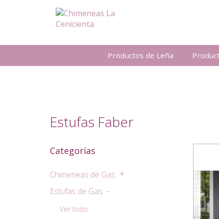
Productos de Leña
Produc
Estufas Faber
Categorías
Chimeneas de Gas
Ver todo
Estufas de Gas
Chimeneas Gas Faber
Ver todo
Chimeneas Gas M-Design