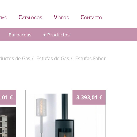
C
V
C
CIAS
ATÁLOGOS
ÍDEOS
ONTACTO
Barbacoas
+ Productos
ductos de Gas
Estufas de Gas
Estufas Faber
,01 €
3.393,01 €