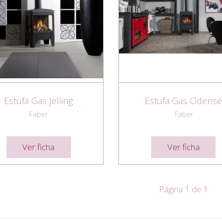
Estufa Gas Jelling
Estufa Gas Odens
Faber
Faber
Ver ficha
Ver ficha
Página 1 de 1