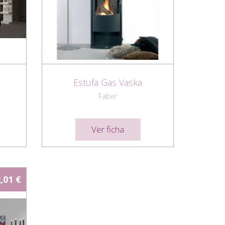
Estufa Gas Vaska
Faber
Ver ficha
,01 €