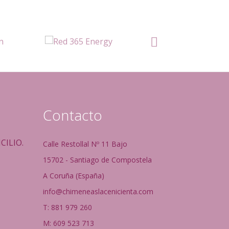
Contacto
CILIO.
Calle Restollal Nº 11 Bajo
15702 - Santiago de Compostela
A Coruña (España)
info@chimeneaslacenicienta.com
T: 881 979 260
M: 609 523 713