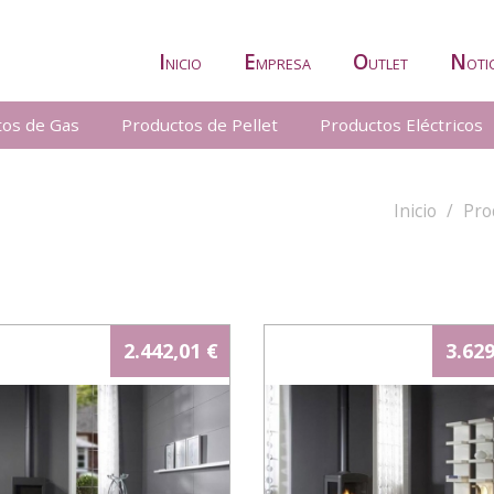
I
E
O
N
NICIO
MPRESA
UTLET
OTI
tos de Gas
Productos de Pellet
Productos Eléctricos
Inicio
Pro
2.442,01 €
3.629