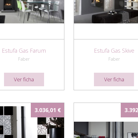
Estufa Gas Farum
Estufa Gas Skive
Faber
Faber
Ver ficha
Ver ficha
3.036,01 €
3.392