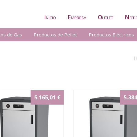
I
E
O
N
NICIO
MPRESA
UTLET
OTI
tos de Gas
Productos de Pellet
Productos Eléctricos
I
5.165,01 €
5.384