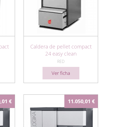
pact
Caldera de pellet compact
24 easy clean
RED
Ver ficha
,01 €
11.050,01 €