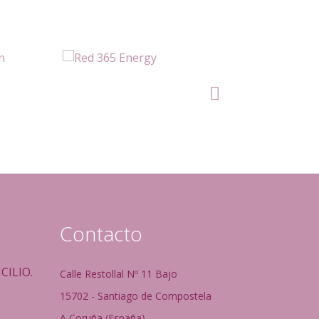
Contacto
CILIO.
Calle Restollal Nº 11 Bajo
15702 - Santiago de Compostela
A Coruña (España)