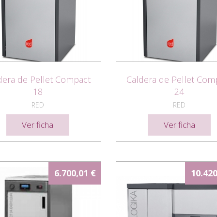
dera de Pellet Compact
Caldera de Pellet Com
18
24
RED
RED
Ver ficha
Ver ficha
6.700,01 €
10.420