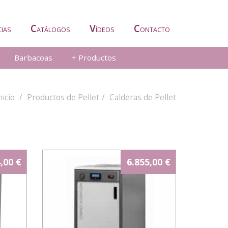
C
V
C
CIAS
ATÁLOGOS
ÍDEOS
ONTACTO
Barbacoas
+ Productos
nicio
Productos de Pellet
Calderas de Pellet
,00 €
6.855,00 €