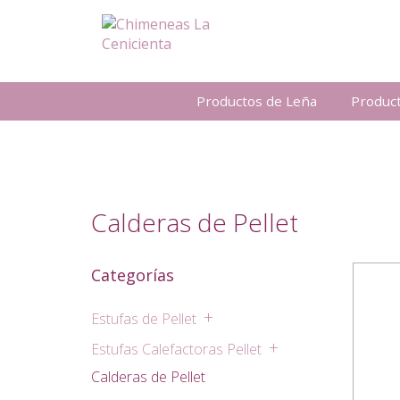
Productos de Leña
Produc
Calderas de Pellet
Categorías
Estufas de Pellet
Ver todo
Estufas Calefactoras Pellet
Estufas Pellet MCZ
Ver todo
Calderas de Pellet
Conveccion natural
Estufas calefactoras MCZ