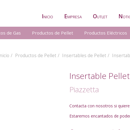
I
E
O
N
NICIO
MPRESA
UTLET
OTI
tos de Gas
Productos de Pellet
Productos Eléctricos
nicio
Productos de Pellet
Insertables de Pellet
Insertab
Insertable Pelle
Piazzetta
Contacta con nosotros si quier
Estaremos encantados de poder