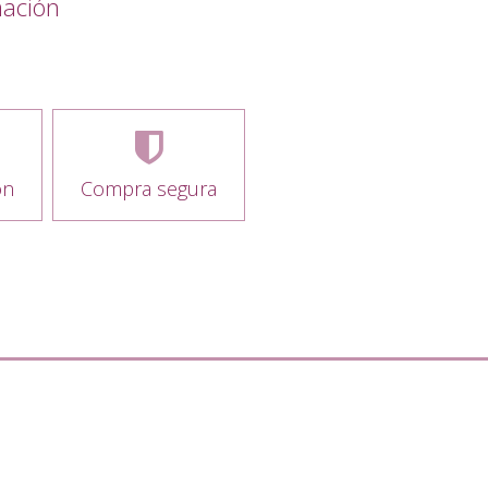
mación
ón
Compra segura