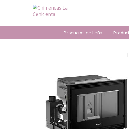
Productos de Leña
Produc
I