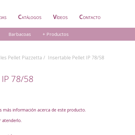
C
V
C
CIAS
ATÁLOGOS
ÍDEOS
ONTACTO
Barbacoas
+ Productos
les Pellet Piazzetta
Insertable Pellet IP 78/58
t IP 78/58
es más información acerca de este producto.
 atenderlo.