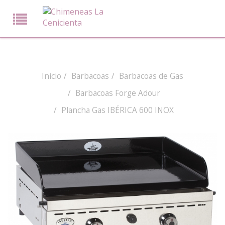
Inicio
Barbacoas
Barbacoas de Gas
Barbacoas Forge Adour
Plancha Gas IBÉRICA 600 INOX