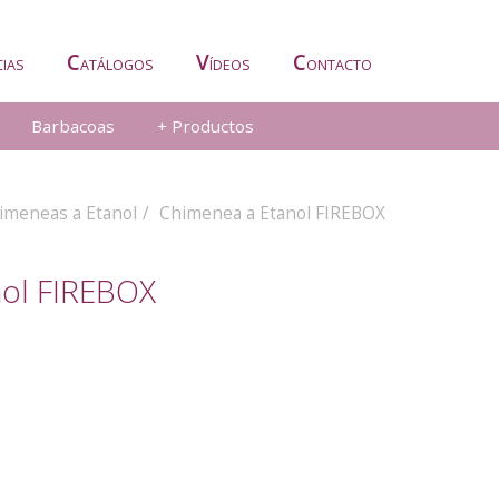
C
V
C
CIAS
ATÁLOGOS
ÍDEOS
ONTACTO
Barbacoas
+ Productos
imeneas a Etanol
Chimenea a Etanol FIREBOX
nol FIREBOX