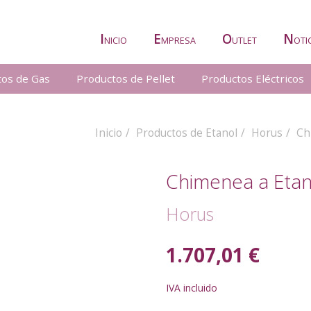
I
E
O
N
NICIO
MPRESA
UTLET
OTI
tos de Gas
Productos de Pellet
Productos Eléctricos
Inicio
Productos de Etanol
Horus
Ch
Chimenea a Eta
Horus
1.707,01 €
IVA incluido