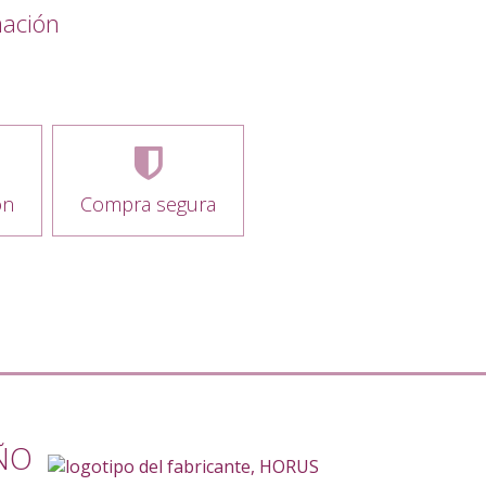
mación
ón
Compra segura
EÑO