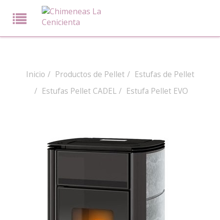
Inicio
Productos de Pellet
Estufas de Pellet
Estufas Pellet CADEL
Estufa Pellet EVO