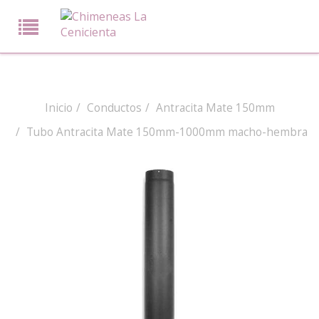
Inicio
Conductos
Antracita Mate 150mm
Tubo Antracita Mate 150mm-1000mm macho-hembra