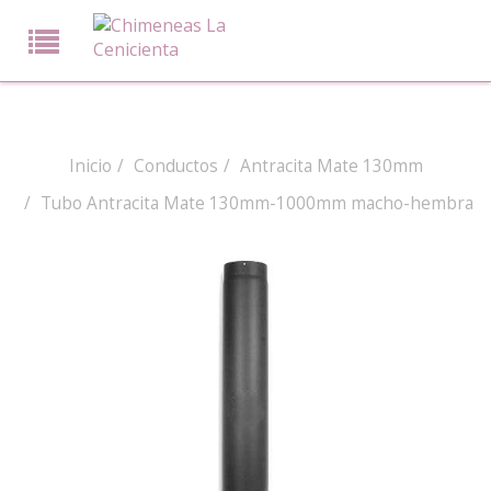
Inicio
Conductos
Antracita Mate 130mm
Tubo Antracita Mate 130mm-1000mm macho-hembra